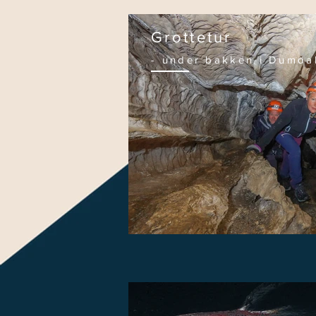
Grottetur
- under bakken i Dumda