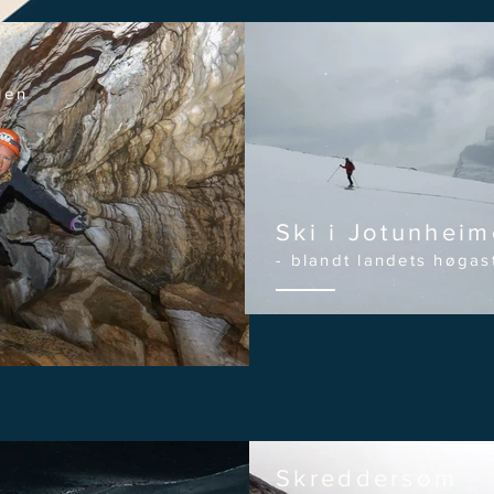
len
Ski i Jotunhei
- blandt landets høgast
Skreddersøm