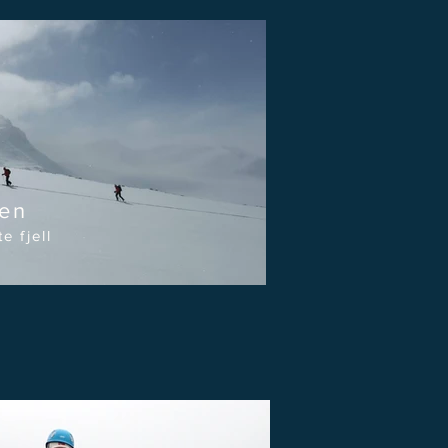
men
e fjell