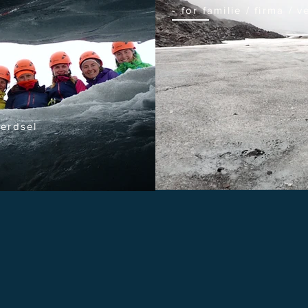
- for familie / firma / 
ferdsel
Treng du å leige utstyr til turen din?