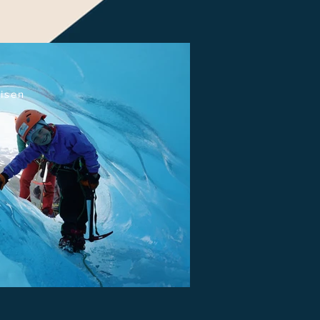
åisen