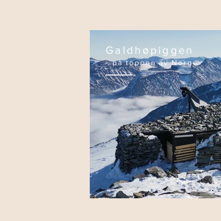
Galdhøpiggen
- på toppen av Norge