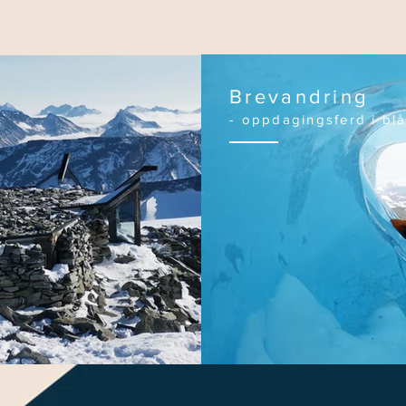
Brevandring
- oppdagingsferd i bl