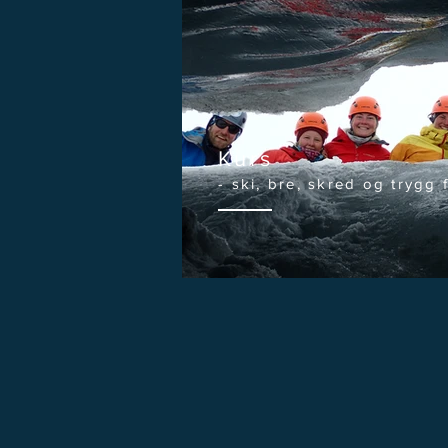
Kurs
- ski, bre, skred og trygg 