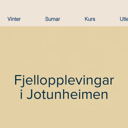
Vinter
Sumar
Kurs
Utl
Fjellopplevingar
i Jotunheimen