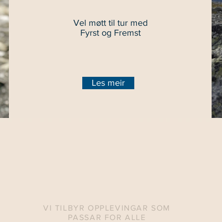
Vel møtt til tur med
Fyrst og Fremst
Les meir
Eit minne for livet
VI TILBYR OPPLEVINGAR SOM
PASSAR FOR ALLE