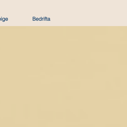
eige
Bedrifta