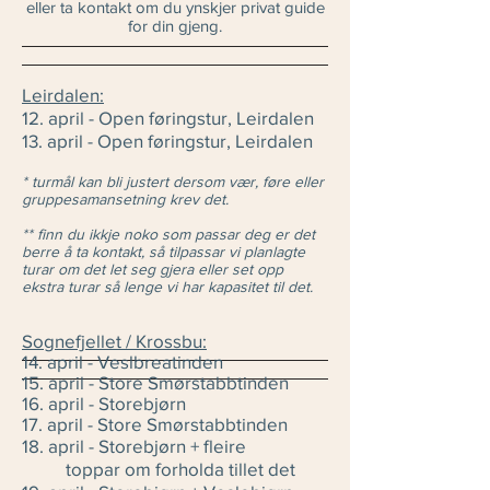
eller ta kontakt om du ynskjer privat guide
for din gjeng.
Leirdalen:
12. april - Open føringstur, Leirdalen
13. april - Open føringstur, Leirdalen
* turmål kan bli justert dersom vær, føre eller
gruppesamansetning krev det.
** finn du ikkje noko som passar deg er det
berre å ta kontakt, så tilpassar vi planlagte
turar om det let seg gjera eller set opp
ekstra turar så lenge vi har kapasitet til det.
Sognefjellet / Krossbu:
14. april - Veslbreatinden
15. april - Store Smørstabbtinden
16. april - Storebjørn
17. april - Store Smørstabbtinden
18. april - Storebjørn + fleire
toppar om forholda tillet det