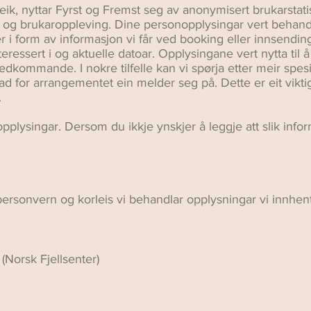
ggleik, nyttar Fyrst og Fremst seg av anonymisert brukarstati
tet og brukaroppleving. Dine personopplysingar vert behandl
er i form av informasjon vi får ved booking eller innsendi
interessert i og aktuelle datoar. Opplysingane vert nytta til 
ommande. I nokre tilfelle kan vi spørja etter meir spesi
tnad for arrangementet ein melder seg på. Dette er eit vikti
.
onopplysingar. Dersom du ikkje ynskjer å leggje att slik in
rsonvern og korleis vi behandlar opplysningar vi innhent
Norsk Fjellsenter)