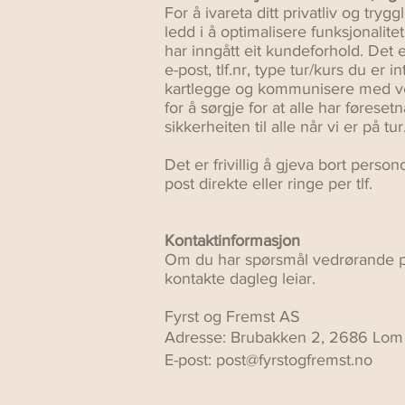
For å ivareta ditt privatliv og try
ledd i å optimalisere funksjonali
har inngått eit kundeforhold. Det 
e-post, tlf.nr, type tur/kurs du er 
kartlegge og kommunisere med vedk
for å sørgje for at alle har førese
sikkerheiten til alle når vi er på tur
Det er frivillig å gjeva bort pers
post direkte eller ringe per tlf.
Kontaktinformasjon
Om du har spørsmål vedrørande pe
kontakte dagleg leiar.
Fyrst og Fremst AS
Adresse: Brubakken 2, 2686 Lom (
E-post:
post@fyrstogfremst.no