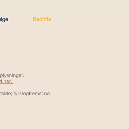
eige
Bedrifta
pplysningar.
d her.
tside; fyrstogfremst.no