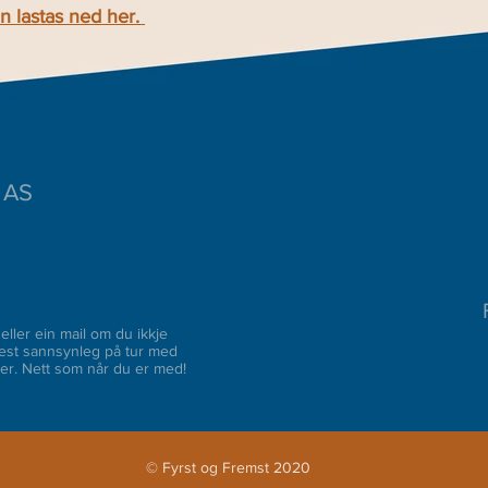
n lastas
ned her.
 AS
eller ein mail om du ikkje
 mest sannsynleg på tur med
der. Nett som når du er med!
© Fyrst og Fremst 2020